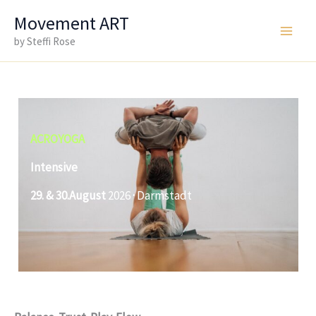
Zum
Movement ART
Inhalt
by Steffi Rose
Main
springen
Men
ACROYOGA
Intensive
29. & 30.August
2026
·
Darmstadt