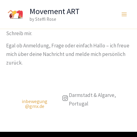
Zum
Movement ART
Inhalt
by Steffi Rose
Main
springen
Men
Schreib mir.
Egal ob Anmeldung, Frage oder einfach Hallo – ich freue
mich über deine Nachricht und melde mich persönlich
zurück.
Darmstadt & Algarve,
Instagram
inbewegung
Portugal
@gmx.de